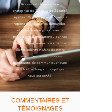
Access est devenue une
entreprise de Services de Sécurité
réputée. Notre équipe est prête à
répondre à toutes les demandes,
et gère chaque projet avec le
professionnalisme attendu par nos
clients. Nous souhaitons que nos
clients soient satisfaits de notre
travail. C'est pourquoi nous
continuons de communiquer avec
eux tout au long du projet qui
nous est confié.
COMMENTAIRES ET
TÉMOIGNAGES